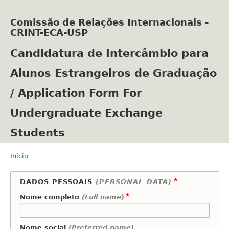
Pular
para
Comissão de Relações Internacionais -
o
CRINT-ECA-USP
conteúdo
principal
Candidatura de Intercâmbio para
Alunos Estrangeiros de Graduação
/ Application Form For
Undergraduate Exchange
Students
Início
Trilha
de
navegação
DADOS PESSOAIS
(PERSONAL DATA)
Nome completo
(Full name)
Nome social
(Preferred name)